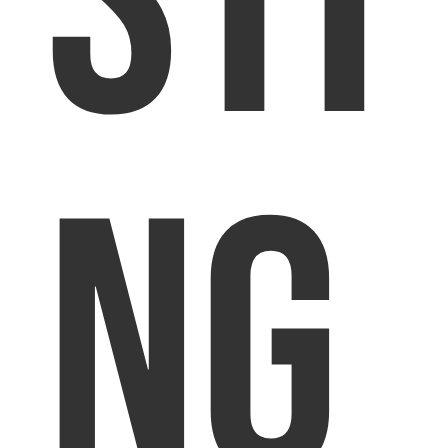
sti
ng