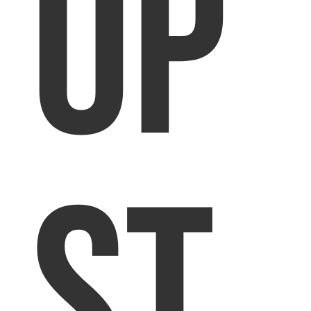
op
St