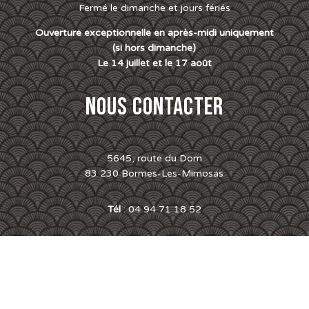
Fermé le dimanche et jours fériés
Ouverture exceptionnelle en après-midi uniquement
(si hors dimanche)
Le 14 juillet et le 17 août
NOUS CONTACTER
5645, route du Dom
83 230 Bormes-Les-Mimosas
Tél
: 04 94 71 18 52
L’abus d’alcool est dangereux pour la santé. À
consommer avec modération.
Mentions Légales
– C.G.U –
C.G.V
– Réalisation site